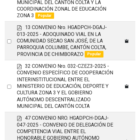
MUNICIPAL DEL CANTÓN COLTA Y LA
an
COORDINACIÓN ZONAL DE EDUCACIÓN
item
ZONA 3
Popular
p
13 CONVENIO Nro. HGADPCH-DGAJ-
d
013-2025 - ADOQUINADO VIAL EN LA
f
Select
COMUNIDAD SECAO SAN JOSÉ, DE LA
PARROQUIA COLUMBE, CANTÓN COLTA,
an
PROVINCIA DE CHIMBORAZO
Popular
item
p
32 CONVENIO Nro. 032-CZEZ3-2025 -
d
CONVENIO ESPECÍFICO DE COOPERACIÓN
f
INTERINSTITUCIONAL ENTRE EL
Select
MINISTERIO DE EDUCACIÓN, DEPORTE Y
CULTURA ZONA 3 Y EL GOBIERNO
an
AUTÓNOMO DESCENTRALIZADO
item
MUNICIPAL DEL CANTÓN COLTA
p
47 CONVENIO NRO. HGADPCH-DGAJ-
d
047-2025 - CONVENIO DE DELEGACIÓN DE
f
COMPETENCIA VIAL ENTRE EL
HONORABLE GOBIERNO AUTÓNOMO