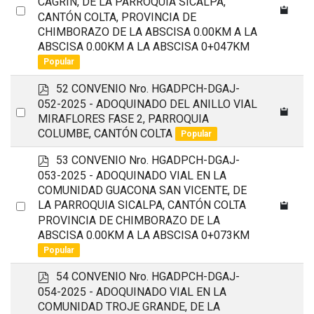
CAGRIN, DE LA PARROQUIA SICALPA,
Select
CANTÓN COLTA, PROVINCIA DE
an
CHIMBORAZO DE LA ABSCISA 0.00KM A LA
item
ABSCISA 0.00KM A LA ABSCISA 0+047KM
Popular
p
52 CONVENIO Nro. HGADPCH-DGAJ-
d
052-2025 - ADOQUINADO DEL ANILLO VIAL
Select
f
MIRAFLORES FASE 2, PARROQUIA
an
COLUMBE, CANTÓN COLTA
Popular
item
p
53 CONVENIO Nro. HGADPCH-DGAJ-
d
053-2025 - ADOQUINADO VIAL EN LA
f
COMUNIDAD GUACONA SAN VICENTE, DE
Select
LA PARROQUIA SICALPA, CANTÓN COLTA
PROVINCIA DE CHIMBORAZO DE LA
an
ABSCISA 0.00KM A LA ABSCISA 0+073KM
item
Popular
p
54 CONVENIO Nro. HGADPCH-DGAJ-
d
054-2025 - ADOQUINADO VIAL EN LA
f
COMUNIDAD TROJE GRANDE, DE LA