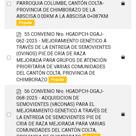
Select
PARROQUIA COLUMBE, CANTÓN COLTA-
PROVINCIA DE CHIMBORAZO DE LA
an
ABSCISA 0.00KM A LA ABSCISA 0+087KM
item
Popular
p
55 CONVENIO Nro. HGADPCH-DGAJ-
d
062-2025 - MEJORAMIENTO GENÉTICO A
f
TRAVÉS DE LA ENTREGA DE SEMOVIENTES
(OVINOS) PIE DE CRÍA DE RAZA
Select
MEJORADA PARA GRUPOS DE ATENCIÓN
an
PRIORITARIA DE VARIAS COMUNIDADES
item
DEL CANTÓN COLTA, PROVINCIA DE
CHIMBORAZO
Popular
p
56 CONVENIO Nro. HGADPCH-DGAJ-
d
068-2025 - ADQUISICION DE
f
SEMOVIENTES (VACONAS) PARA EL
MEJORAMIENTO GENETICO A TRAVÉS DE
Select
LA ENTREGA DE SEMOVIENTES PIE DE
an
CRIA DE RAZA MEJORADA PARA VARIAS
item
COMUNIDADES DEL CANTÓN COLTA,