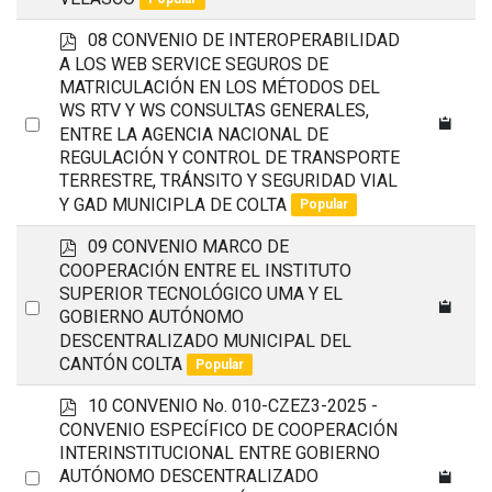
p
08 CONVENIO DE INTEROPERABILIDAD
d
A LOS WEB SERVICE SEGUROS DE
f
MATRICULACIÓN EN LOS MÉTODOS DEL
WS RTV Y WS CONSULTAS GENERALES,
Select
ENTRE LA AGENCIA NACIONAL DE
an
REGULACIÓN Y CONTROL DE TRANSPORTE
item
TERRESTRE, TRÁNSITO Y SEGURIDAD VIAL
Y GAD MUNICIPLA DE COLTA
Popular
p
09 CONVENIO MARCO DE
d
COOPERACIÓN ENTRE EL INSTITUTO
f
SUPERIOR TECNOLÓGICO UMA Y EL
Select
GOBIERNO AUTÓNOMO
an
DESCENTRALIZADO MUNICIPAL DEL
CANTÓN COLTA
item
Popular
p
10 CONVENIO No. 010-CZEZ3-2025 -
d
CONVENIO ESPECÍFICO DE COOPERACIÓN
f
INTERINSTITUCIONAL ENTRE GOBIERNO
Select
AUTÓNOMO DESCENTRALIZADO