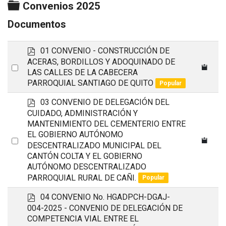
Carpeta
Convenios 2025
Documentos
p
01 CONVENIO - CONSTRUCCIÓN DE
d
ACERAS, BORDILLOS Y ADOQUINADO DE
Select
f
LAS CALLES DE LA CABECERA
an
PARROQUIAL SANTIAGO DE QUITO
Popular
item
p
03 CONVENIO DE DELEGACIÓN DEL
d
CUIDADO, ADMINISTRACIÓN Y
f
MANTENIMIENTO DEL CEMENTERIO ENTRE
EL GOBIERNO AUTÓNOMO
Select
DESCENTRALIZADO MUNICIPAL DEL
an
CANTÓN COLTA Y EL GOBIERNO
item
AUTÓNOMO DESCENTRALIZADO
PARROQUIAL RURAL DE CAÑI.
Popular
p
04 CONVENIO No. HGADPCH-DGAJ-
d
004-2025 - CONVENIO DE DELEGACIÓN DE
f
COMPETENCIA VIAL ENTRE EL