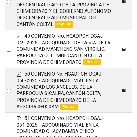
Select
DESCENTRALIZADO DE LA PROVINCIA DE
an
CHIMBORAZO Y EL GOBIERNO AUTÓNOMO
item
DESCENTRALIZADO MUNICIPAL DEL
CANTÓN COLTAL
Popular
p
49 CONVENIO Nro. HGADPCH-DGAJ-
d
049-2025 - ADOQUINADO DE LA VÍA DE LA
f
Select
COMUNIDAD MANCHENO SAN VIRGILIO,
PARROQUIA COLUMBE CANTÓN COLTA
an
PROVINCIA DE CHIMBORAZO
Popular
item
p
50 CONVENIO No. HGADPCH-DGAJ-
d
050-2025 - ADOQUINADO VIAL EN LA
f
COMUNIDAD LOS ÁNGELES, DE LA
Select
PARROQUIA SICALPA, CANTÓN COLTA,
an
PROVINCIA DE CHIMBORAZO DE LA
ABSCISA 0+050KM
item
Popular
p
51 CONVENIO Nro. HGADPCH-DGAJ-
d
051-2025 - ADOQUINADO VIAL EN LA
f
COMUNIDAD CHACABAMBA CHICO