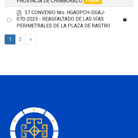
PROVINCIA DE CHIMBORAZO
Popular
p
57 CONVENIO Nro. HGADPCH-DGAJ-
d
Select
070-2025 - REASFALTADO DE LAS VÍAS
f
PERIMETRALES DE LA PLAZA DE RASTRO
an
item
1
2
»