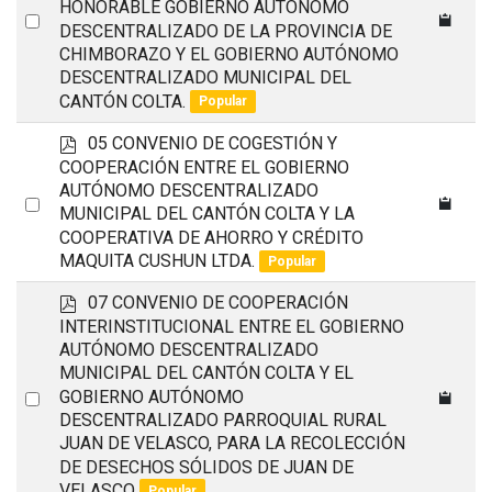
HONORABLE GOBIERNO AUTÓNOMO
Select
DESCENTRALIZADO DE LA PROVINCIA DE
an
CHIMBORAZO Y EL GOBIERNO AUTÓNOMO
item
DESCENTRALIZADO MUNICIPAL DEL
CANTÓN COLTA.
Popular
p
05 CONVENIO DE COGESTIÓN Y
d
COOPERACIÓN ENTRE EL GOBIERNO
f
AUTÓNOMO DESCENTRALIZADO
Select
MUNICIPAL DEL CANTÓN COLTA Y LA
an
COOPERATIVA DE AHORRO Y CRÉDITO
MAQUITA CUSHUN LTDA.
item
Popular
p
07 CONVENIO DE COOPERACIÓN
d
INTERINSTITUCIONAL ENTRE EL GOBIERNO
f
AUTÓNOMO DESCENTRALIZADO
MUNICIPAL DEL CANTÓN COLTA Y EL
Select
GOBIERNO AUTÓNOMO
DESCENTRALIZADO PARROQUIAL RURAL
an
JUAN DE VELASCO, PARA LA RECOLECCIÓN
item
DE DESECHOS SÓLIDOS DE JUAN DE
VELASCO
Popular